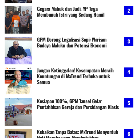
Gegara Mabuk dan Judi, YP Tega
Membunuh Istri yang Sedang Hamil
GPM Dorong Legalisasi Sopi: Warisan
Budaya Maluku dan Potensi Ekonomi
Jangan Ketinggalan! Kesempatan Meraih
Keuntungan di MxTrend Terbuka untuk
Semua
Kesiapan 100%, GPM Tansel Gelar
Pentahbisan Gereja dan Persidangan Klasis
Kebaikan Tanpa Batas: MxTrend Menyentuh
Hati Mereka yang Membutuhkan