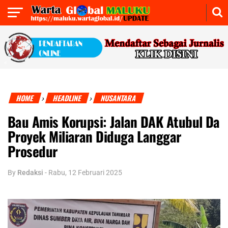
HOME
HEADLINE
NUSANTARA
›
›
Bau Amis Korupsi: Jalan DAK Atubul Da
Proyek Miliaran Diduga Langgar
Prosedur
By
Redaksi
-
Rabu, 12 Februari 2025