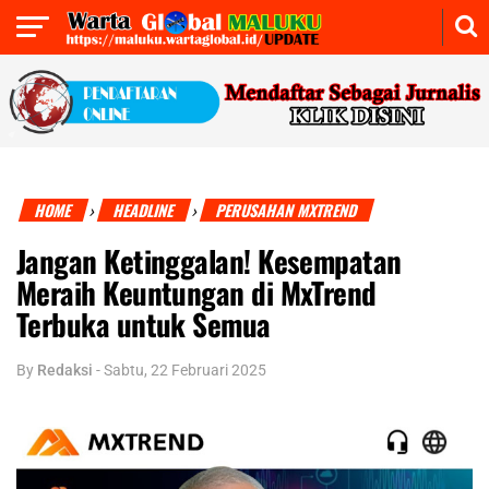
HOME
HEADLINE
PERUSAHAN MXTREND
›
›
Jangan Ketinggalan! Kesempatan
Meraih Keuntungan di MxTrend
Terbuka untuk Semua
By
Redaksi
-
Sabtu, 22 Februari 2025